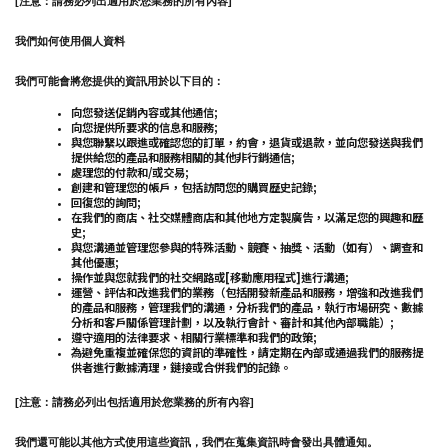
[注意：請務必列出適用於您業務的所有內容]
我們如何使用個人資料
我們可能會將您提供的資訊用於以下目的：
向您發送促銷內容或其他通信;
向您提供所要求的信息和服務;
與您聯繫以跟進或確認您的訂單，約會，退貨或退款，並向您發送與我們
提供給您的產品和服務相關的其他非行銷通信;
處理您的付款和/或交易;
創建和管理您的帳戶，包括訪問您的購買歷史記錄;
回復您的詢問;
在我們的商店、社交媒體商店和其他地方定製廣告，以滿足您的興趣和歷
史;
與您溝通並管理您參與的特殊活動、競賽、抽獎、活動（如有）、調查和
其他優惠;
操作並與您就我們的社交網路或[移動應用程式]進行溝通;
運營、評估和改進我們的業務（包括開發新產品和服務，增強和改進我們
的產品和服務，管理我們的溝通，分析我們的產品，執行市場研究、數據
分析和客戶關係管理計劃，以及執行會計、審計和其他內部職能）;
遵守適用的法律要求、相關行業標準和我們的政策;
為避免重複並確保您的資訊的準確性，請定期在內部或通過我們的服務提
供者進行數據清理，鏈接或合併我們的記錄。
[注意：請務必列出包括適用於您業務的所有內容]
我們還可能以其他方式使用這些資訊，我們在蒐集資訊時會發出具體通知。