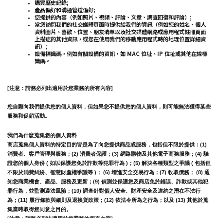
購買歷史記錄;
產品偏好和溝通管道偏好;
您提供的內容（例如照片、視頻、評論、文章、調查回復和評論）;
當您訪問我們的社交媒體頁面時提供給我們的資訊（例如您的姓名、個人
資料圖片、喜歡、位置、朋友清單以及社交媒體網路或應用程式註冊頁面
上描述的其他資訊，或您在使用我們的移動應用程式時的地理位置詳細資
訊）;
設備標識碼，例如有關設備的資訊，如 MAC 位址、IP 位址或其他在線標
識碼。
[注意：請務必列出適用於您業務的所有內容]
您自願向我們提供您的個人資料，但如果您不提供您的個人資料，則可能無法獲得某些
服務和促銷活動。
我們為什麼蒐集您的個人資料
商店蒐集個人資料的特定目的皆是為了向您提供商品或服務，包括但不限於提供：(1) 
消費者、客戶管理與服務；(2) 消費者保護；(3) 網路購物及其他電子商務服務；(4) 驗
證您的個人身份 ( 如以保護您免於詐欺等犯罪行為 )；(5) 解決各種類型之爭議 ( 包括但
不限於消費糾紛、智慧財產權爭議等 )； (6) 增進安全交易行為；(7) 收取債務； (8) 通
知您商業機會、產品、服務及更新；(9) 偵測並保護您及商店免於錯誤、詐欺或其他犯
罪行為，並監測遵法風險；(10) 調查針對個人安全、財產安全及違約之潛在不法行
為；(11) 履行條款與細則及退換貨政策；(12) 依法令所為之行為；以及 (13) 其他於蒐
集當時取得您同意之目的。