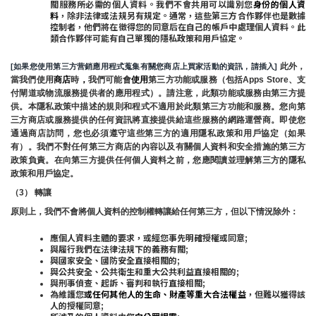
關服務所必需的個人資料。我們不會共用可以識別您
身份的個人資
料
，除非法律或法規另有規定。通常，這些第三方合作夥伴也是數據
控制者，他們將在徵得您的同意后在自己的帳戶中處理個人資料。此
類合作夥伴可能有自己單獨的隱私政策和用戶協定。
 此外，
[如果您使用第三方营銷應用程式蒐集有關您商店上買家活動的資訊，請插入]
當我們使用
商店
時
，
我們可能會
使用
第三方功能或服務（包括Apps Store、支
付閘道或物流服務提供者的應用程式）。請注意，此類功能或服務由第三方提
供。本隱私政策中描述的規則和程式不適用於此類第三方功能和服務。您向第
三方商店或服務提供的任何資訊將直接提供給這些服務的網路運營商。即使您
通過商店訪問，您也必須遵守這些第三方的適用隱私政策和用戶協定（如果
有）。我們不對任何第三方商店的內容以及有關個人資料和安全措施的第三方
政策負責。在向第三方提供任何個人資料之前，您應閱讀並理解第三方的隱私
政策和用戶協定。
（3） 轉讓
原則上，我們不會將個人資料的控制權轉讓給任何第三方，但以下情況除外：
應個人資料主體的要求，或經您事先明確授權或同意;
與履行我們在法律法規下的義務有關;
與國家安全、國防安全直接相關的;
與公共安全、公共衛生和重大公共利益直接相關的;
與刑事偵查、起訴、審判和執行直接相關;
為維護您
或任何其他人的生命、財產等重大合法權益
，但難以獲得該
人的授權同意;