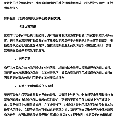
要從您的社交網路帳戶中移除或刪除我們的社交媒體應用程式，請按照社交網路中的說
明進行操作。
提供的說明
對於臉書：請參閱
臉書説明中心
。
地理位置資訊
當您使用我們的行動應用程式時，您可能會被要求透過該行動應用程式提供您的地理位
置。您可以通過調整行動裝置的位置服務設定來選擇不共用您的地理位置詳細資訊。要
拒絕分享您的地理位置詳細資訊，請按照行動裝置上的說明更改相關設置;否則，請聯
繫您的服務提供者或設備製造商。
撤回同意
您可以撤回您之前向我們提供的任何同意，或隨時以合法理由反對處理您的個人資料。
我們將在未來應用您的偏好。在某些情況下，撤回您對我們使用或揭露您的個人資料的
同意將意味著您無法利用我們的某些產品或服務。
查看、更新和修改個人資料
我們可能會在必要時保留和使用您的資訊，以實現上述目的。您有權要求訪問和接收有
關我們維護的有關您的個人資料的詳細資訊，更新和更正您的個人數據中的不準確之
處，並酌情阻止或刪除該資訊。在某些情況下，訪問個人資料的權利可能會受到當地法
律要求的限制。在授予訪問許可權或進行更正之前，我們可能會採取合理的步驟來驗證
您的身份。您可以通過發送電子郵件至{插入商店的CS電子郵件][注意我們的數據保護