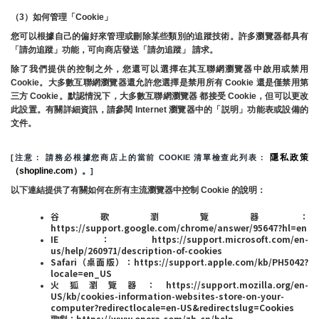
（3）如何管理「Cookie」
您可以根據自己的偏好來管理或刪除某些類別的追蹤技術。許多瀏覽器都具有
「請勿追蹤」功能，可向商店發送「請勿追蹤」 請求。
除了我們提供的控制之外，您還可以選擇在其互聯網瀏覽器中啟用或禁用
Cookie。大多數互聯網瀏覽器還允許您選擇是禁用所有 Cookie 還是僅禁用第
三方 Cookie。默認情況下，大多數互聯網瀏覽器 都接受 Cookie，但可以更改
此設置。有關詳細資訊，請參閱 Internet 瀏覽器中的「説明」功能表或設備的
文件。
隱私政策
[注意： 請務必根據您商店上的當前 COOKIE 清單檢查此列表： 
（shopline.com）。
]
以下連結提供了有關如何在所有主流瀏覽器中控制 Cookie 的說明：
谷歌瀏覽器：
https://support.google.com/chrome/answer/95647?hl=en
IE：https://support.microsoft.com/en-
us/help/260971/description-of-cookies
Safari（桌面版）：https://support.apple.com/kb/PH5042?
locale=en_US
火狐瀏覽器：https://support.mozilla.org/en-
US/kb/cookies-information-websites-store-on-your-
computer?redirectlocale=en-US&redirectslug=Cookies
歌劇：https://www.opera.com/zh-cn/help