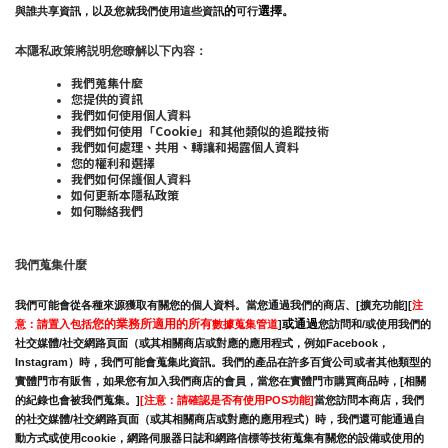
的
選擇。
與誰共享資訊，以及您就我們使用這些資訊
可行
本隱私政策將説明您瞭解以下內容：
我們蒐集什麼
您提供的資訊
我們如何使用個人資料
我們如何使用「Cookie」和其他類似的追蹤技術
我們如何處理、共用、轉讓和揭露個人資料
您的權利和選擇
我們如何保護個人資料
如何更新本隱私政策
如何聯絡我們
我們蒐集什麼
我們可能會從各種來源獲取有關您的個人資料。當您通過我們的商店、[擴充功能][
注
您的業務所適用的所有
或通過
意：請置入包括
數據蒐集管道
]
您訪問和/或使用我們的
社交媒體/社交網路頁面（或其相關商店或對應的應用程式，例如Facebook，
Instagram）時，我們可能會蒐集此資訊。我們的產品在許多百貨公司或者其他類型的
實體門市有販售，如果您有加入我們商店的會員，當您在實體門市購買商品時，[相關
的紀錄也會被我們蒐集。]
[注意：請確認是否有使用POS功能]
當您訪問本商店，我們
的社交媒體/社交網路頁面（或其相關商店或對應的應用程式）時，我們還可能通過自
動方式或使用cookie，網路伺服器日誌和網路信標等技術蒐集有關您的設備或使用的