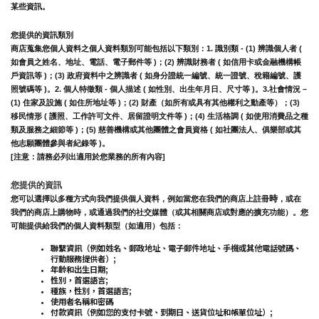
某些資訊。
您提供的資訊類別
商店蒐集您個人資料之個人資料類別可能包括以下類別：1. 識別類 - (1) 辨識個人者 ( 
如會員之姓名、地址、電話、電子郵件等 )；(2) 辨識財務者 ( 如信用卡或金融機構帳
戶資訊等 )；(3) 政府資料中之辨識者 ( 如身分證統一編號、統一證號、稅籍編號、護
照號碼等 )。2. 個人特徵類 - 個人描述 ( 如性別、出生年月日、尺寸等 )。3.社會情況 – 
(1) 住家及設施 ( 如住所地址等 )；(2) 財產（如所有或具有其他權利之動產等）；(3) 
移民情形 ( 護照、工作許可文件、居留證明文件等 )；(4) 生活格調 ( 如使用消費品之種
類及服務之細節等 )；(5) 慈善機構或其他團體之會員資格 ( 如社團法人、俱樂部或其
他志願團體參與者紀錄等 )。
[注意：請務必列出適用於您業務的所有內容]
您提供的資訊
時
您可以選擇以多種方式向我們提供個人資料，例如當您在我們的商店上註冊
，或在
我們的商店上購物時，或通過我們的社交媒體（或其相關商店或對應的擴充功能）。您
可能提供給我們的個人資料類型（如適用）包括：
聯繫資訊（例如姓名、郵政地址、電子郵件地址、手機或其他電話號碼、
行動服務提供者）;
年齡和出生日期;
性別，首選語言;
種族，性別，首選語言;
使用者名稱和密碼
付款資訊（例如您的支付卡號、到期日、送貨位址和帳單位址）;