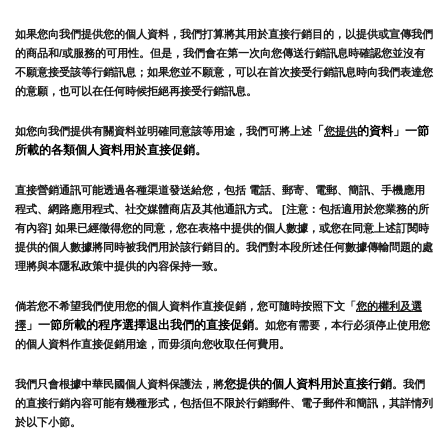
如果您向我們提供您的個人資料，我們打算將其用於直接行銷目的，以提供或宣傳我們
的商品和/或服務的可用性。但是，我們會在第一次向您傳送行銷訊息時確認您並沒有
不願意接受該等行銷訊息；如果您並不願意，可以在首次接受行銷訊息時向我們表達您
的意願，也可以在任何時候拒絕再接受行銷訊息。
「
的資料」一節
如您向我們提供有關資料並明確同意該等用途，我們可將上述
您提供
所載的各類個人資料用於直接促銷。
直接營銷通訊可能透過各種渠道發送給您，包括 電話、郵寄、電郵、簡訊、手機應用
程式、網路應用程式、社交媒體商店及其他通訊方式。 [注意：包括適用於您業務的所
有內容] 如果已經徵得您的同意，您在表格中提供的個人數據，或您在同意上述訂閱時
提供的個人數據將同時被我們用於該行銷目的。我們對本段所述任何數據傳輸問題的處
理將與本隱私政策中提供的內容保持一致。
倘若您不希望我們使用您的個人資料作直接促銷，您可隨時按照下文「
您的權利及選
」一節所載的程序選擇退出我們的直接促銷
擇
。如您有需要，本行必須停止使用您
的個人資料作直接促銷用途，而毋須向您收取任何費用。
您提供的個人資料用於直接行銷
我們只會根據中華民國個人資料保護法，將
。我們
的直接行銷內容可能有幾種形式，包括但不限於行銷郵件、電子郵件和簡訊，其詳情列
於以下小節。