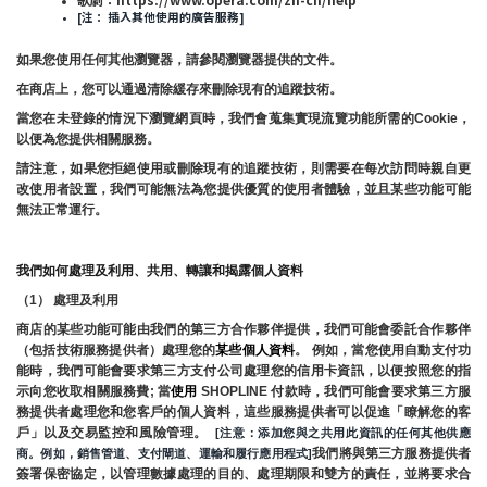
[注： 插入其他使用的廣告服務]
如果您使用任何其他瀏覽器，請參閱瀏覽器提供的文件。
在商店上，您可以通過清除緩存來刪除現有的追蹤技術。
當您在未登錄的情況下瀏覽網頁時，我們會蒐集實現流覽功能所需的Cookie，
以便為您提供相關服務。
請注意，如果您拒絕使用或刪除現有的追蹤技術，則需要在每次訪問時親自更
改使用者設置，我們可能無法為您提供優質的使用者體驗，並且某些功能可能
無法正常運行。
我們如何處理及利用、共用、轉讓和揭露個人資料
（1） 處理及利用
商店的某些功能可能由我們的第三方合作夥伴提供，我們可能會委託合作夥伴
（包括技術服務提供者）處理您的
某些個人資料
。 例如，當您使用自動支付功
能時，我們可能會要求第三方支付公司處理您的信用卡資訊，以便按照您的指
示向您收取相關服務費; 當
使用 
SHOPLINE 付款時，我們可能會要求第三方服
務提供者處理您和您客戶的個人資料，這些服務提供者可以促進「瞭解您的客
戶」以及交易監控和風險管理。 
 [注意：添加您與之共用此資訊的任何其他供應
我們將與第三方服務提供者
商。例如，銷售管道、支付閘道、運輸和履行應用程式]
簽署保密協定，以管理數據處理的目的、處理期限和雙方的責任，並將要求合