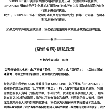
SHOPLINE並不承諾或保證此範例的資訊是正確、完整或即時更新的。 
SHOPLINE 明確表示不對您基於本頁面的任何或所有內容採取或未採取的任何
行動承擔任何責任。
此外， SHOPLINE 並不一定認可本頁面可能連結到之任何第三方內容，也絕不
對其承擔任何責任。
如果您有客戶在歐洲或美國，我們強烈建議您尋求獨立且專業的法律建議。
--------------範例----------------
{店鋪名稱} 隱私政策
更新和生效日期： [日期]
}的
{公司/商號/個人名稱}（以下簡稱「我們」，「我們」或「我們的」），{店舖名稱
運營商
，尊重您對隱私的關注，並重視我們與您的關係。 
當您訪問由我們的 SaaS 服務提供者 SHOPLINE（以下簡稱「SHOPLINE」）
授權我們建立的商店（以下簡稱「商店」）時，我們可能會蒐集和處理、利用
有關您的個人資料（包括您的員工和/或代表、代理您處理事務的人員）。如果
您在商店上訪問或購買，我們也可能會蒐集和處理、利用您的個人資料。我們
充分意識到個人資料對您的重要性，我們致力於確保商店的完整性和安全性。
本隱私政策描述了我們蒐集的有關您的個人資料的類型，我們如何使用這些資訊，我們