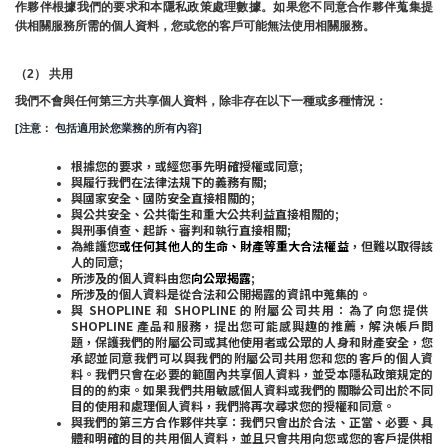
作夥伴根據我們的要求和本隱私政策處理數據。如果您不同意合作夥伴蒐集提
供相關服務所需的個人資料，您或您的客戶可能無法使用相關服務。
（2） 共用
我們不會與任何第三方共享個人資料，除非存在以下一種或多種情況：
[注意： 包括適用於您業務的所有內容]
根據您的要求，或經您事先明確授權或同意;
與履行我們在法律法規下的義務有關;
與國家安全、國防安全直接相關的;
與公共安全、公共衛生和重大公共利益直接相關的;
與刑事偵查、起訴、審判和執行直接相關;
為維護您
或任何其他人的生命、財產等重大合法權益
，但難以取得該
人的同意;
所涉及的個人資料由您
向公眾揭露
;
所涉及的個人資料是從合法和公開揭露的資訊中蒐集的。
與 SHOPLINE 和 SHOPLINE 的附屬公司共用：為了向您提供 
SHOPLINE 產品和服務，提出您可能感興趣的推薦，解決帳戶問
題，保護我們的附屬公司或其他使用者或公眾的人身和財產安全，您
承認並同意我們可以與我們的附屬公司共用您和您的客戶的個人資
料。我們只會在必要的範圍內共享個人資料，並受本隱私政策規定的
目的的約束。如果我們共用敏感個人資料或我們的關聯公司出於不同
目的使用和處理個人資料，我們將再次尋求您的授權和同意。
與我們的第三方合作夥伴共享：我們只會出於合法、正當、必要、具
體和明確的目的共用個人資料，並且只會共用向您或您的客戶提供相