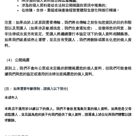
所涉及的個人資料由您
向公眾揭露
;
涉及的個人資料是從合法和公開揭露的資訊中蒐集的;
在收購、合併、重組或破產後經營實體發生變化時進行轉讓。
注意：如果由於上述原因需要傳輸，我們將在傳輸之前告知您資訊的目的和類
型以及受讓人（如果涉及敏感信息，我們也會通知您），並徵得您的同意，除
非法律或法規另有規定。受讓人將繼續履行本協定項下的個人資料相關義務。
如果我們破產或停止運營，並且沒有受讓人，我們將刪除或匿名化您的個人資
料。
（4） 公開揭露
原則上，我們不會向公眾或未定義的群體揭露您的個人資料，但我們可能會根
據我們與您的協定或適用的法律法規揭露您的個人資料。
[注： 如果需要年齡限制，請插入以下部分]
未成年人
本商店不適用於18歲以下的個人。我們不會故意蒐集兒童的個人資料。如果您是父母
或監護人，並且認為您的孩子向我們提供了個人資料，請通過上述位址與我們聯繫以請
求刪除。