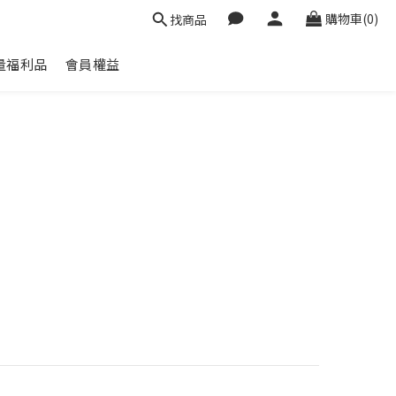
購物車(0)
找商品
量福利品
會員權益