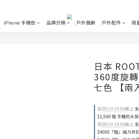
iPhone 手機殼
品牌分類
戶外服飾
戶外配件
限
日本 ROOT
360度旋轉
七色 【兩
至
08/10 16:00
截止
全
$1,500 贈 手機防水袋
至
08/10 16:00
截止
全
$4000『贈』磁力吊