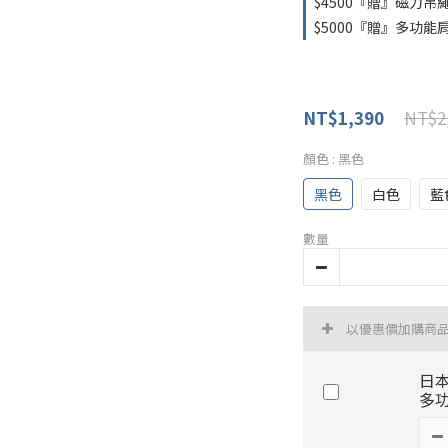
$4500『贈』磁力吊
$5000『贈』多功能
NT$2
NT$1,390
顏色
: 黑色
黑色
白色
藍
數量
以優惠價加購商
日本
多功