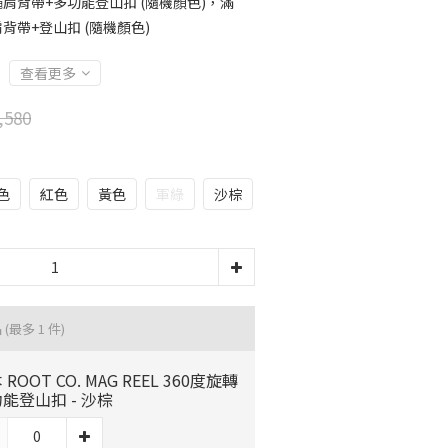
繩肩背帶+多功能登山扣 (隨機顏色)，滿
肩背帶+登山扣 (隨機顏色)
查看更多
,580
色
紅色
黃色
軍綠
沙棕
品
(最多 1 件)
 ROOT CO. MAG REEL 360度旋轉
能登山扣 - 沙棕