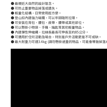
●
最親近大自然的設計理念。
●
可防止重要物品掉落或遺失。
●
輕量化結構，日常使用超方便。
●
登山扣內建強力磁鐵，可以牢固吸附拉環。
●
可安裝在背包、腰包、皮帶、腰帶或其他部位。
●
可以懸掛小物袋、手機、鑰匙等其他輕量物品。
●
內建彈性伸縮繩，拉線長最長可伸長至約85公分。
●
可適用於任何活動及場合，特別是戶外活動更是不可或缺。
●
最大耐重力可達3.4kg (請勿懸掛過重的物品，可能會導致掉落